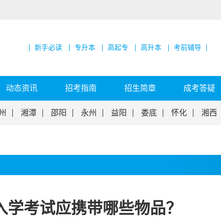
新手必读
专升本
高起专
高升本
考前辅导
动态资讯
招考指南
招生简章
成考答疑
州
湘潭
邵阳
永州
益阳
娄底
怀化
湘西
考入学考试应携带哪些物品？