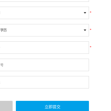
*
*
*