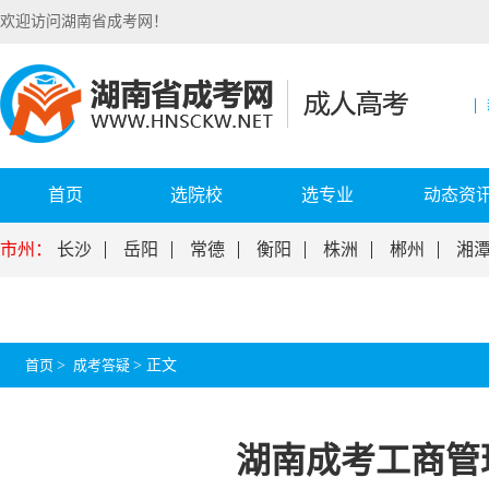
欢迎访问湖南省成考网！
首页
选院校
选专业
动态资
市州：
长沙
岳阳
常德
衡阳
株洲
郴州
湘
首页
>
成考答疑
>
正文
湖南成考工商管