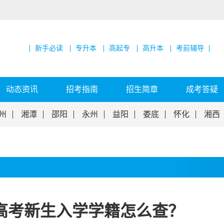
新手必读
专升本
高起专
高升本
考前辅导
动态资讯
招考指南
招生简章
成考答疑
州
湘潭
邵阳
永州
益阳
娄底
怀化
湘西
人高考新生入学学籍怎么查？