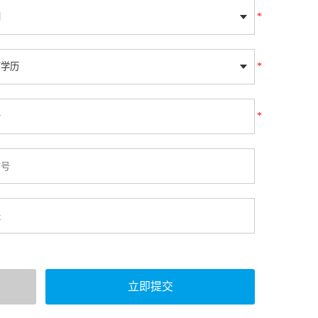
*
*
*