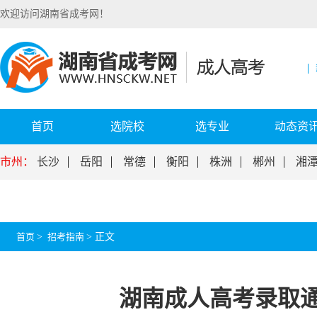
欢迎访问湖南省成考网！
首页
选院校
选专业
动态资
市州：
长沙
岳阳
常德
衡阳
株洲
郴州
湘
首页
>
招考指南
>
正文
湖南成人高考录取