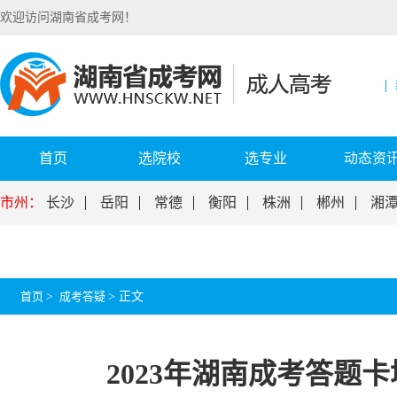
欢迎访问湖南省成考网！
首页
选院校
选专业
动态资
市州：
长沙
岳阳
常德
衡阳
株洲
郴州
湘
首页
>
成考答疑
>
正文
2023年湖南成考答题