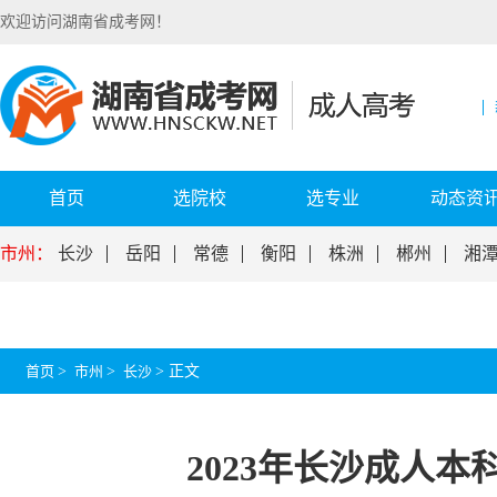
欢迎访问湖南省成考网！
首页
选院校
选专业
动态资
市州：
长沙
岳阳
常德
衡阳
株洲
郴州
湘
首页
>
市州
>
长沙
>
正文
2023年长沙成人