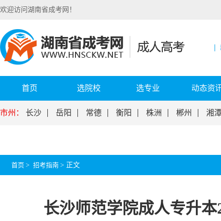
欢迎访问湖南省成考网！
首页
选院校
选专业
动态资
市州：
长沙
岳阳
常德
衡阳
株洲
郴州
湘
首页
>
招考指南
>
正文
长沙师范学院成人专升本2