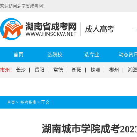
欢迎访问湖南省成考网！
首页
选院校
选专业
动态资
市州：
长沙
岳阳
常德
衡阳
株洲
郴州
湘
首页
>
招考指南
>
正文
湖南城市学院成考20