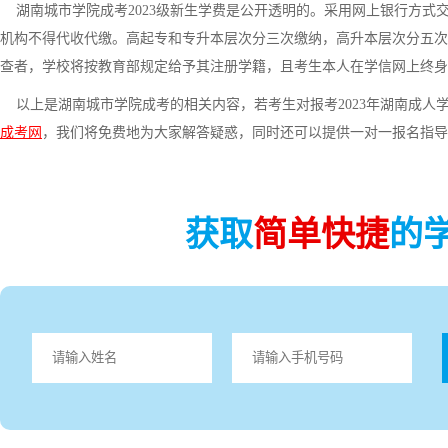
湖南城市学院成考2023级新生学费是公开透明的。采用网上银行方式
机构不得代收代缴。高起专和专升本层次分三次缴纳，高升本层次分五次
查者，学校将按教育部规定给予其注册学籍，且考生本人在学信网上终身
以上是湖南城市学院成考的相关内容，若考生对报考2023年湖南成人
成考网
，我们将免费地为大家解答疑惑，同时还可以提供一对一报名指导
获取
简单快捷
的