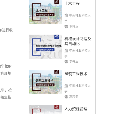
土木工程
中南林业科技大
学
专升本
年进行收
。
机械设计制造及
其自动化
。
中南林业科技大
学
专升本
给学校财
教育部规
建筑工程技术
中南林业科技大
入学，按
学
高起专
的招生指
人力资源管理