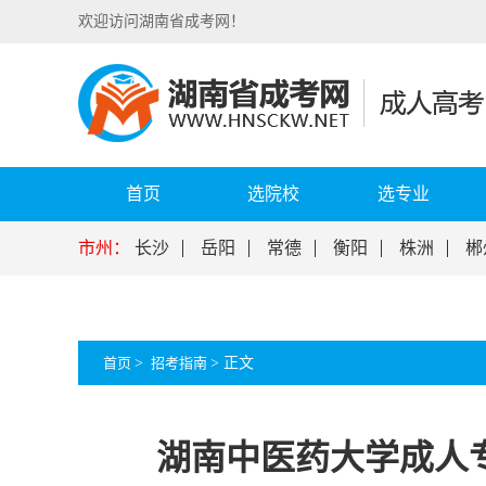
欢迎访问湖南省成考网！
首页
选院校
选专业
市州：
长沙
岳阳
常德
衡阳
株洲
郴
首页
>
招考指南
>
正文
湖南中医药大学成人专