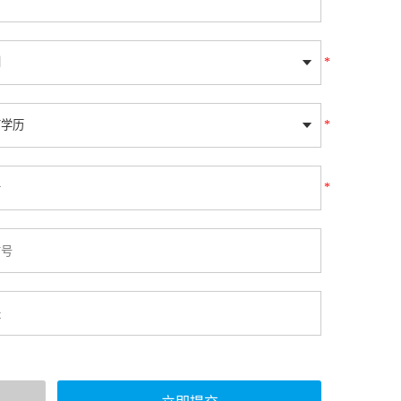
*
*
*