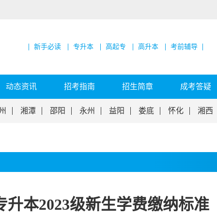
新手必读
专升本
高起专
高升本
考前辅导
动态资讯
招考指南
招生简章
成考答疑
州
湘潭
邵阳
永州
益阳
娄底
怀化
湘西
升本2023级新生学费缴纳标准