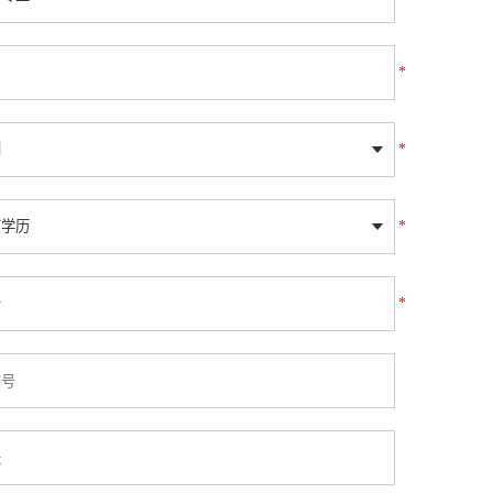
*
*
*
*