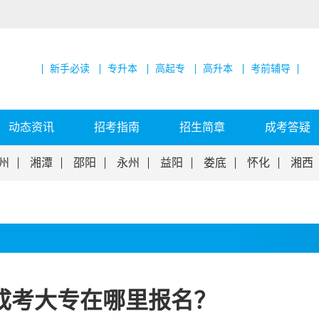
新手必读
专升本
高起专
高升本
考前辅导
动态资讯
招考指南
招生简章
成考答疑
州
湘潭
邵阳
永州
益阳
娄底
怀化
湘西
南成考大专在哪里报名？