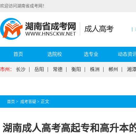
欢迎访问湖南省成考网！
首页
选院校
选专业
动态资
市州：
长沙
岳阳
常德
衡阳
株洲
郴州
湘
首页
>
成考答疑
>
正文
湖南成人高考高起专和高升本