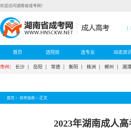
欢迎访问湖南省成考网！
首页
选院校
选专业
动态资
市州：
长沙
岳阳
常德
衡阳
株洲
郴州
湘
首页
>
招考指南
>
正文
2023年湖南成人