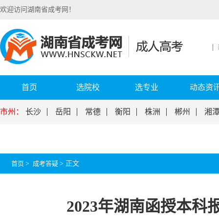
欢迎访问湖南省成考网！
首页
选院校
选专业
动态资
市州：
长沙
岳阳
常德
衡阳
株洲
郴州
湘
首页
>
成考答疑
>
正文
2023年湖南函授本