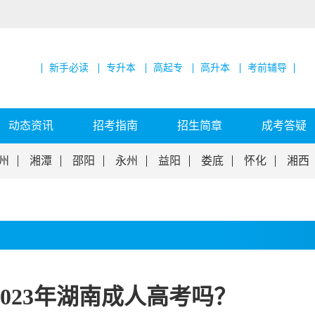
新手必读
专升本
高起专
高升本
考前辅导
动态资讯
招考指南
招生简章
成考答疑
州
湘潭
邵阳
永州
益阳
娄底
怀化
湘西
023年湖南成人高考吗？