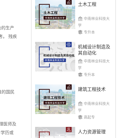
土木工程
中南林业科技大
学
会的生产
专升本
考。 残疾
机械设计制造及
其自动化
中南林业科技大
学
专升本
建筑工程技术
准的国民
中南林业科技大
学
高起专
理医师及
人力资源管理
专学历或