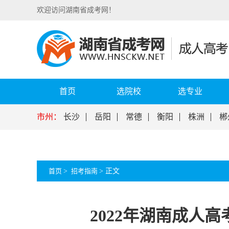
欢迎访问湖南省成考网！
首页
选院校
选专业
市州：
长沙
岳阳
常德
衡阳
株洲
郴
首页
>
招考指南
>
正文
2022年湖南成人