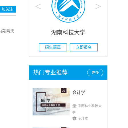
<
>
加关注
日为期两天
大学
湖南农业大学
立即报名
招生简章
立即报名
招
热门专业推荐
更多
会计学
中南林业科技大
学
专升本