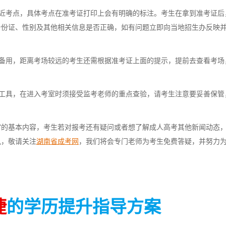
近考点，具体考点在准考证打印上会有明确的标注。考生在拿到准考证后
身份证、性别及其他相关信息是否正确，如有问题立即向当地招生办反映
备用，距离考场较远的考生还需根据准考证上面的提示，提前去查看考场
。
工具，在进入考室时须接受监考老师的重点查验，请考生注意要妥善保管
表”的基本内容，考生若对报考还有疑问或者想了解成人高考其他新闻动态
讯，敬请关注
湖南省成考网
，我们将会专门老师为考生免费答疑，并努力
捷
的学历提升指导方案