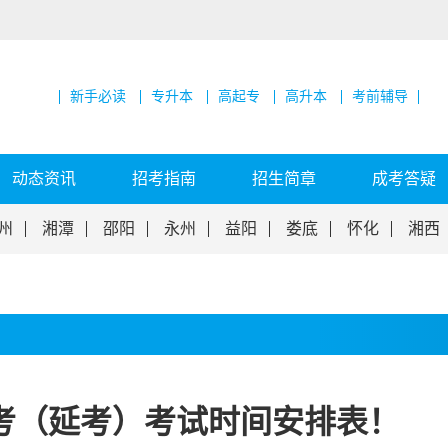
新手必读
专升本
高起专
高升本
考前辅导
动态资讯
招考指南
招生简章
成考答疑
州
湘潭
邵阳
永州
益阳
娄底
怀化
湘西
高考（延考）考试时间安排表！