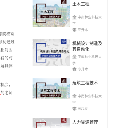
土木工程
中南林业科技大
学
湖南农业大学
专升本
考院校寄
顺利通过
机械设计制造及
招生简章
立即报名
其自动化
是相对固
中南林业科技大
学籍的时
学
了解具体
专升本
建筑工程技术
试机会，
中南林业科技大学
网
的老师
中南林业科技大
学
招生简章
立即报名
高起专
人力资源管理