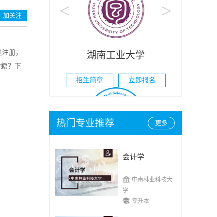
<
>
加关注
其注册，
湖南工业大学
学籍？下
招生简章
立即报名
热门专业推荐
更多
会计学
湖南科技大学
中南林业科技大
招生简章
立即报名
学
专升本