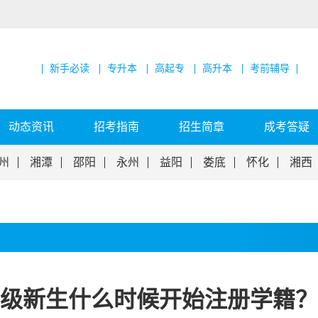
新手必读
专升本
高起专
高升本
考前辅导
动态资讯
招考指南
招生简章
成考答疑
州
湘潭
邵阳
永州
益阳
娄底
怀化
湘西
23级新生什么时候开始注册学籍？