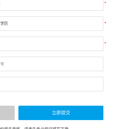
*
*
*