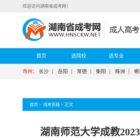
欢迎访问湖南省成考网！
首页
选院校
选专业
市州：
长沙
岳阳
常德
衡阳
株洲
郴
首页
>
成考答疑
>
正文
湖南师范大学成教20