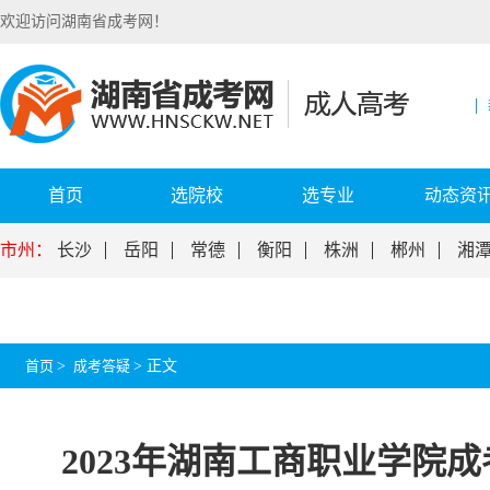
欢迎访问湖南省成考网！
首页
选院校
选专业
动态资
市州：
长沙
岳阳
常德
衡阳
株洲
郴州
湘
首页
>
成考答疑
>
正文
2023年湖南工商职业学院