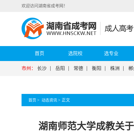
欢迎访问湖南省成考网！
首页
选院校
选专业
市州：
长沙
岳阳
常德
衡阳
株洲
郴
首页
>
动态资讯
>
正文
湖南师范大学成教关于