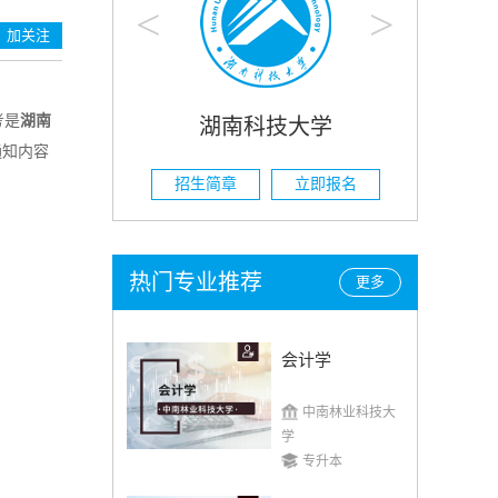
<
>
加关注
考是
湖南
大学
湖南农业大学
通知内容
立即报名
招生简章
立即报名
招
热门专业推荐
更多
会计学
中南林业科技大
学
专升本