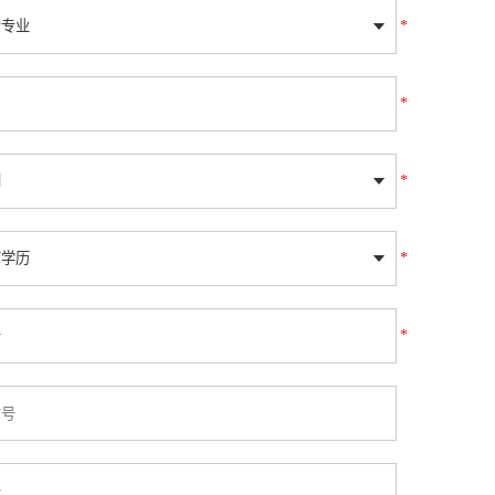
*
*
*
*
*