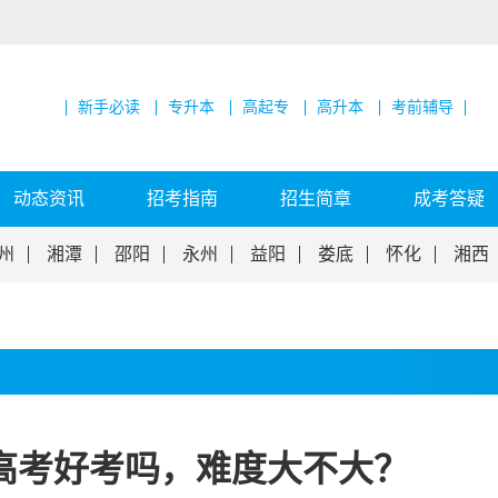
新手必读
专升本
高起专
高升本
考前辅导
动态资讯
招考指南
招生简章
成考答疑
州
湘潭
邵阳
永州
益阳
娄底
怀化
湘西
人高考好考吗，难度大不大？