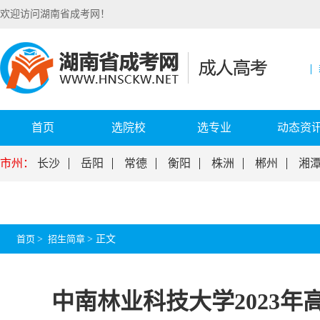
欢迎访问湖南省成考网！
首页
选院校
选专业
动态资
市州：
长沙
岳阳
常德
衡阳
株洲
郴州
湘
首页
>
招生简章
>
正文
中南林业科技大学2023