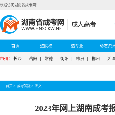
欢迎访问湖南省成考网！
首页
选院校
选专业
动态资
市州：
长沙
岳阳
常德
衡阳
株洲
郴州
湘
首页
>
成考答疑
>
正文
2023年网上湖南成