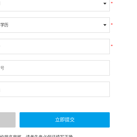
*
*
*