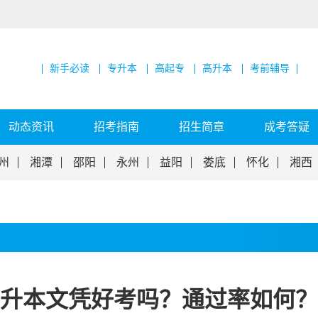
新手必读
专升本
高起专
高升本
考前辅导
动态资讯
招考指南
招生简章
成考答疑
州
湘潭
邵阳
永州
益阳
娄底
怀化
湘西
考专升本文凭好考吗？通过率如何？