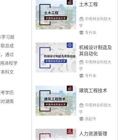
土木工程
中南林业科技大
学
专升本
本学习层
争取总成
机械设计制造及
其自动化
点，通过
中南林业科技大
不用进校学
学
育本科文
专升本
建筑工程技术
报考学历
你对湖南
中南林业科技大
学
高起专
人力资源管理