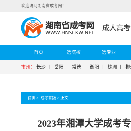
欢迎访问湖南省成考网！
首页
选院校
选专业
市州：
长沙
岳阳
常德
衡阳
株洲
郴
首页
>
成考答疑
>
正文
2023年湘潭大学成