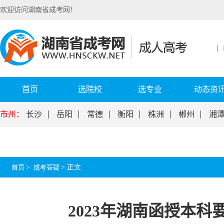
欢迎访问湖南省成考网！
首页
选院校
选专业
动态资
市州：
长沙
岳阳
常德
衡阳
株洲
郴州
湘
首页
>
成考答疑
>
正文
2023年湖南函授本