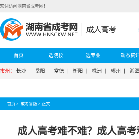
欢迎访问湖南省成考网！
首页
选院校
选专业
动态资
市州：
长沙
岳阳
常德
衡阳
株洲
郴州
湘
首页
>
成考答疑
>
正文
成人高考难不难？成人高考