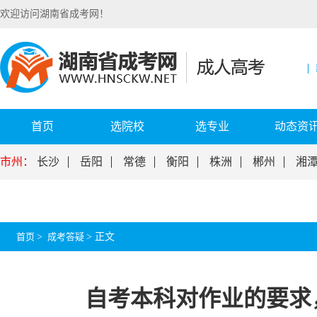
欢迎访问湖南省成考网！
首页
选院校
选专业
动态资
市州：
长沙
岳阳
常德
衡阳
株洲
郴州
湘
首页
>
成考答疑
>
正文
自考本科对作业的要求