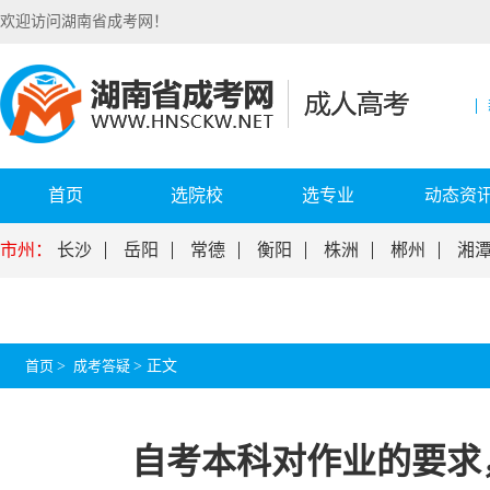
欢迎访问湖南省成考网！
首页
选院校
选专业
动态资
市州：
长沙
岳阳
常德
衡阳
株洲
郴州
湘
首页
>
成考答疑
>
正文
自考本科对作业的要求