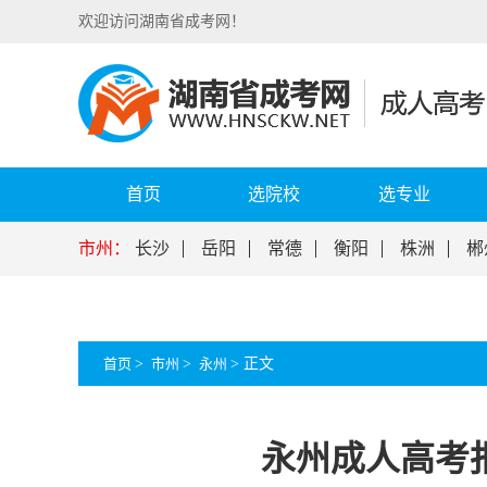
欢迎访问湖南省成考网！
首页
选院校
选专业
市州：
长沙
岳阳
常德
衡阳
株洲
郴
首页
>
市州
>
永州
>
正文
永州成人高考