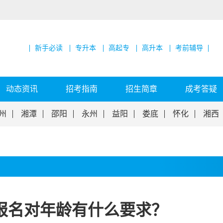
新手必读
专升本
高起专
高升本
考前辅导
动态资讯
招考指南
招生简章
成考答疑
州
湘潭
邵阳
永州
益阳
娄底
怀化
湘西
报名对年龄有什么要求？