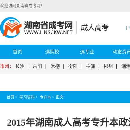
欢迎访问湖南省成考网！
首页
选院校
选专业
动态资
市州：
长沙
岳阳
常德
衡阳
株洲
郴州
湘
首页
>
学习资料
>
专升本
>
正文
2015年湖南成人高考专升本