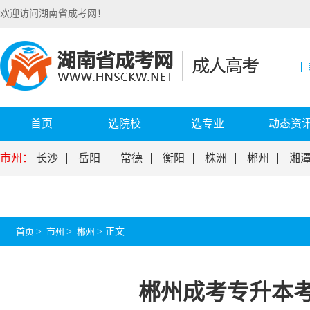
欢迎访问湖南省成考网！
首页
选院校
选专业
动态资
市州：
长沙
岳阳
常德
衡阳
株洲
郴州
湘
首页
>
市州
>
郴州
>
正文
郴州成考专升本