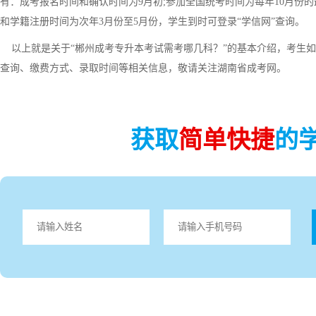
有：成考报名时间和确认时间为9月初;参加全国统考时间为每年10月份
和学籍注册时间为次年3月份至5月份，学生到时可登录“学信网”查询。
以上就是关于“郴州成考专升本考试需考哪几科？”的基本介绍，考生如
查询、缴费方式、录取时间等相关信息，敬请关注湖南省成考网。
获取
简单快捷
的