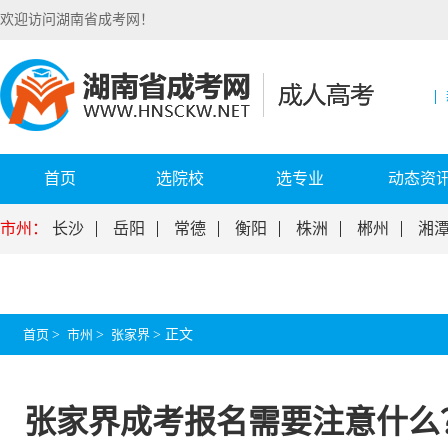
欢迎访问湖南省成考网！
首页
选院校
选专业
动态资
市州：
长沙
岳阳
常德
衡阳
株洲
郴州
湘
首页
>
市州
>
张家界
>
正文
张家界成考报名需要注意什么