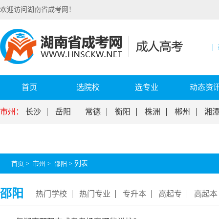
欢迎访问湖南省成考网！
首页
选院校
选专业
动态资
市州：
长沙
岳阳
常德
衡阳
株洲
郴州
湘
首页
>
市州
>
邵阳
>
列表
邵阳
热门学校
热门专业
专升本
高起专
高起本