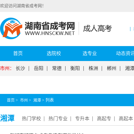
欢迎访问湖南省成考网！
首页
选院校
选专业
动态资
市州：
长沙
岳阳
常德
衡阳
株洲
郴州
湘
首页
>
市州
>
湘潭
>
列表
湘潭
热门学校
热门专业
专升本
高起专
高起本