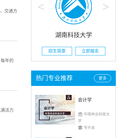
<
>
远、交通方
大学
湖南农业大学
立即报名
招生简章
立即报名
招
，每年的
热门专业推荐
更多
会计学
充满活力
中南林业科技大
学
专升本