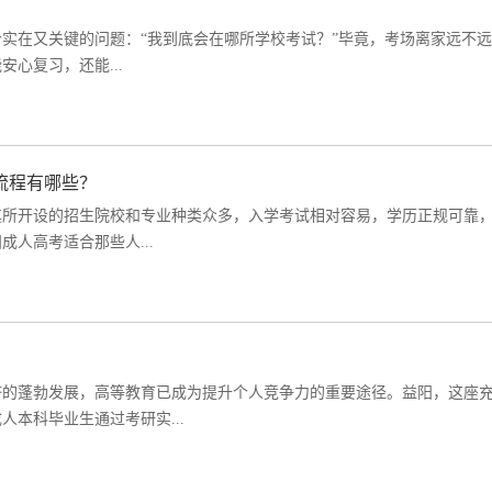
个实在又关键的问题：“我到底会在哪所学校考试？”毕竟，考场离家远不
心复习，还能...
湖南工业大学
湖南科技
流程有哪些？
招生简章
立即报名
招生简章
其所开设的招生院校和专业种类众多，入学考试相对容易，学历正规可靠
成人高考适合那些人...
济的蓬勃发展，高等教育已成为提升个人竞争力的重要途径。益阳，这座
本科毕业生通过考研实...