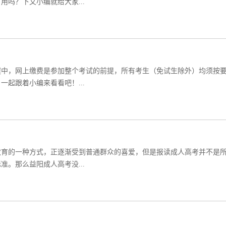
吗？下文小编就给大家...
程中，网上缴费是参加整个考试的前提，所有考生（免试生除外）均须按
起跟着小编来看看吧！...
教育的一种方式，正逐渐受到普通群众的喜爱，但是报读成人高考并不是
。那么益阳成人高考没...