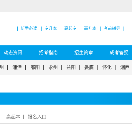
新手必读
专升本
高起专
高升本
考前辅导
动态资讯
招考指南
招生简章
成考答疑
州
湘潭
邵阳
永州
益阳
娄底
怀化
湘西
高起本
报名入口