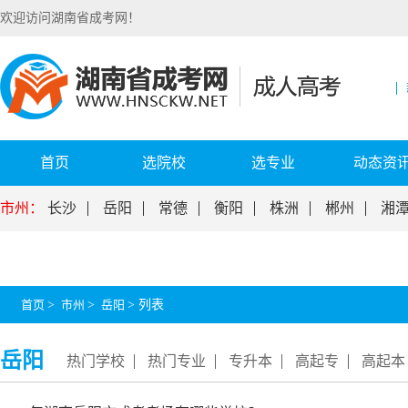
欢迎访问湖南省成考网！
首页
选院校
选专业
动态资
市州：
长沙
岳阳
常德
衡阳
株洲
郴州
湘
首页
>
市州
>
岳阳
>
列表
岳阳
热门学校
热门专业
专升本
高起专
高起本