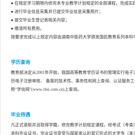
● 在规定学习期限内修完本专业教学计划规定的全部课程，完成实
● 进行毕业信息采集并已提交毕业信息采集照片；
● 提交毕业生登记表相关内容；
● 缴清所有费用。
按要求完成以上规定内容由湖南中医药大学颁发国民教育系列本科
学历查询
教育部决定从2001年开始，我国高等教育学历证书的管理实行电
历电子注册审核、 备案的技术性、事务性和网上查询、认证服务工
称“学信网”(www.chsi.com.cn)上查询。
毕业待遇
凡正式录取并且取得学籍，修完教学计划规定课程，经考试（考查
本科毕业证书，毕业证书享受与国家承认的
其它形式的
大学专（本