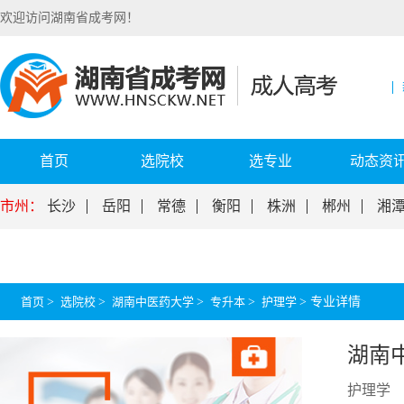
欢迎访问湖南省成考网！
首页
选院校
选专业
动态资
市州：
长沙
岳阳
常德
衡阳
株洲
郴州
湘
首页
>
选院校
>
湖南中医药大学
>
专升本
>
护理学
>
专业详情
湖南
护理学