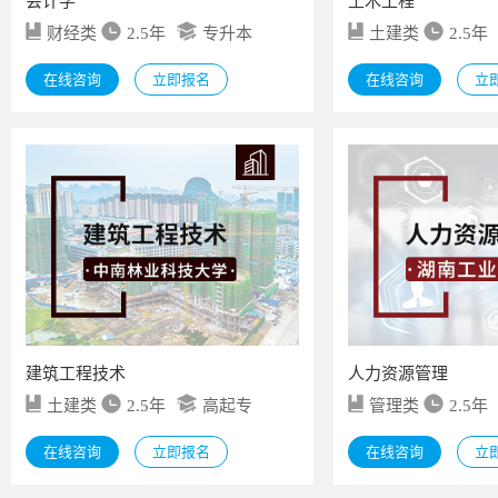
会计学
土木工程
财经类
2.5年
专升本
土建类
2.5年
在线咨询
立即报名
在线咨询
立
建筑工程技术
人力资源管理
土建类
2.5年
高起专
管理类
2.5年
在线咨询
立即报名
在线咨询
立