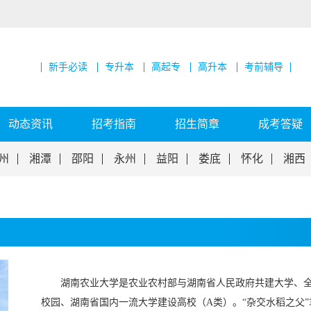
新手必读
专升本
高起专
高升本
考前辅导
动态资讯
招考指南
招生简章
成考答疑
州
湘潭
邵阳
永州
益阳
娄底
怀化
湘西
湖南农业大学是农业农村部与湖南省人民政府共建大学、
校园、湖南省国内一流大学建设高校（A类）。“杂交水稻之父”