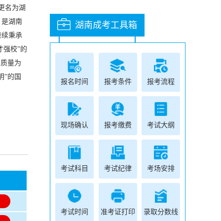
月更名为湖
，是湖南
湖南成考工具箱
继续秉承
才强校”的
高质量为
明”的国
报名时间
报考条件
报考流程
现场确认
报考缴费
考试大纲
考试科目
考试纪律
考场安排
名
名
考试时间
准考证打印
录取分数线