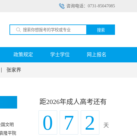
咨询电话：0731-85047085
搜索
政策规定
学士学位
网上报名
张家界
距2026年成人高考还有
0
7
2
全国文明
天
袁隆平院