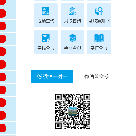
名
名
成绩查询
录取查询
录取通知书
名
名
学籍查询
毕业查询
学位查询
名
名
微信一对一
微信公众号
名
名
名
名
名