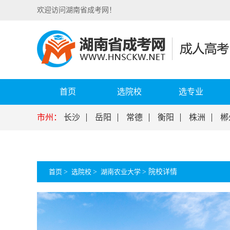
欢迎访问湖南省成考网！
首页
选院校
选专业
市州：
长沙
岳阳
常德
衡阳
株洲
郴
首页
>
选院校
>
湖南农业大学
>
院校详情