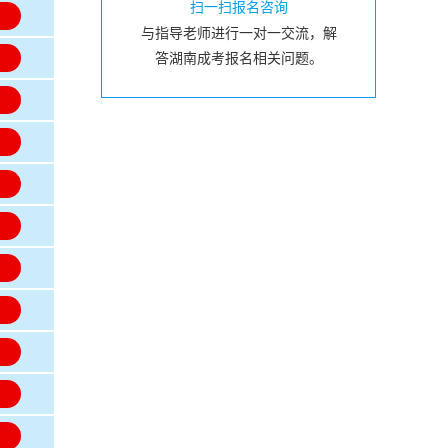
扫一扫报名咨询
名
与指导老师进行一对一交流，解
名
答湖南成考报名相关问题。
名
名
名
名
名
名
名
名
名