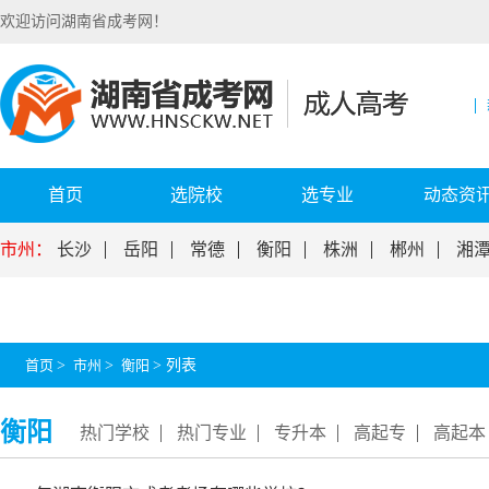
欢迎访问湖南省成考网！
首页
选院校
选专业
动态资
市州：
长沙
岳阳
常德
衡阳
株洲
郴州
湘
首页
>
市州
>
衡阳
>
列表
衡阳
热门学校
热门专业
专升本
高起专
高起本