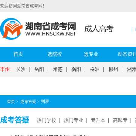
欢迎访问湖南省成考网！
首页
选院校
选专业
动态资
市州：
长沙
岳阳
常德
衡阳
株洲
郴州
湘
首页
>
成考答疑
>
列表
成考答疑
热门学校
热门专业
专升本
高起专