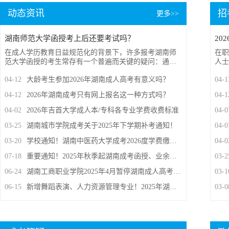
动态资讯
招
更多>>
湖南师范大学函授考上后还要考试吗？
20
在成人学历教育日益规范化的背景下，许多报考湖南师
在职
范大学函授的考生常存有一个普遍而关键的疑问：通过
人士
成人高考被录取后，是否就“一考定终身”，无需再参加
争力
04-12
大龄考生参加2026年湖南成人高考有意义吗？
04-1
任何考核呢？今天本文就给大家带来这一问题的答案解
习的
析，希望能提供有效的帮助！
备考
04-12
2026年湖南成考只有网上报名这一种方式吗？
04-1
讲讲
信息
04-02
2026年吉首大学成人本/专科各专业学费收费标准
04-0
03-25
湖南城市学院成考关于2025年下学期补考通知！
04-0
03-20
学校通知！湖南中医药大学成考2026度学费缴纳入口已开启
04-0
07-18
重要通知！2025年秋季起湖南成考函授、业余正式更名为 “非脱产”
03-2
06-24
湖南工商职业学院2025年4月暂停湖南成人高考招生的公告
03-1
06-15
新增舞蹈表演、人力资源管理专业！2025年湖南工业大学成考招生专业目录
03-0