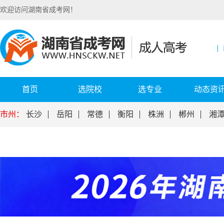
欢迎访问湖南省成考网！
首页
选院校
选专业
动态资
市州：
长沙
岳阳
常德
衡阳
株洲
郴州
湘