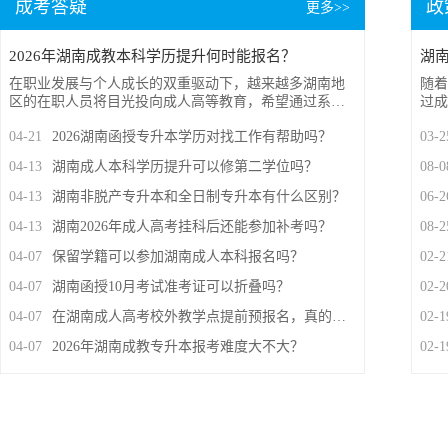
成考答疑
政
更多>>
2026年湖南成教本科学历提升何时能报名？
在职业发展与个人成长的双重驱动下，越来越多湖南地
随着
区的在职人员将目光投向成人高等教育，希望通过系统
过成
学习获得国家认可的本科学历。然而，面对繁杂的工作
省重
04-21
2026湖南函授专升本学历对找工作有帮助吗？
03-2
与生活安排，不少潜在考生最关心的问题并非“要不要
会培
读”，而是“什么时候能报”，毕竟，错过一年仅有一次的
顺利
04-13
湖南成人本科学历提升可以修第二学位吗？
08-0
报名窗口，就意味着整个提升计划被迫延后。那么，
定程
2026年湖南成教本科学历提升何时能报名呢？带着这一
法有
04-13
湖南非脱产专升本和全日制专升本有什么区别？
06-2
疑问，来跟随小编一起了解下吧。
04-13
湖南2026年成人高考挂科后还能参加补考吗？
08-2
04-07
保留学籍可以参加湖南成人本科报名吗？
02-2
04-07
湖南函授10月考试准考证可以折叠吗？
02-2
04-07
在湖南成人高考校外教学点提前预报名，真的有必要吗？
02-1
04-07
2026年湖南成教专升本报考难度大不大？
02-1