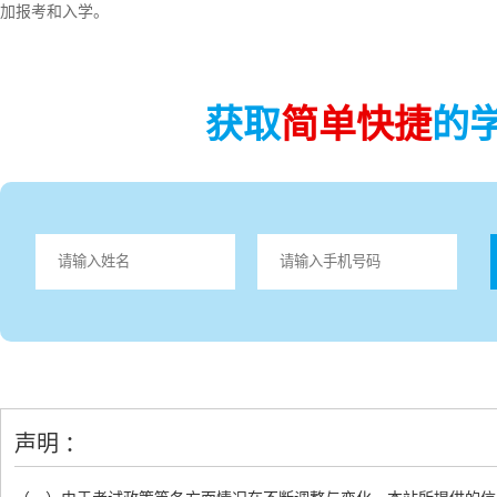
加报考和入学。
获取
简单快捷
的
声明 ：