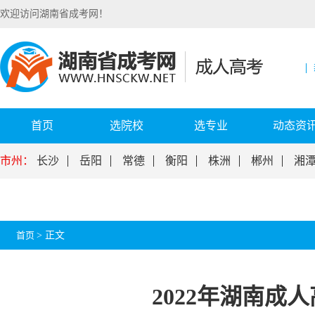
欢迎访问湖南省成考网！
首页
选院校
选专业
动态资
市州：
长沙
岳阳
常德
衡阳
株洲
郴州
湘
首页
>
正文
2022年湖南成