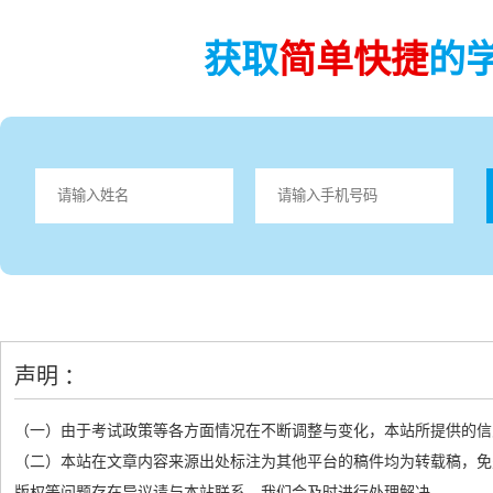
获取
简单快捷
的
声明 ：
（一）由于考试政策等各方面情况在不断调整与变化，本站所提供的信
（二）本站在文章内容来源出处标注为其他平台的稿件均为转载稿，免
版权等问题存在异议请与本站联系，我们会及时进行处理解决。