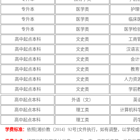
专升本
医学类
护理
专升本
医学类
临床
专升本
医学类
医学检
高中起点本科
文史类
工商
高中起点本科
文史类
汉语言
高中起点本科
文史类
会计
高中起点本科
文史类
教育
高中起点本科
文史类
人力资
高中起点本科
文史类
学前
高中起点本科
外语（文）
英
高中起点本科
理工类
计算机科
高中起点本科
理工类
药
学费标准：
依照[湘价教（2014）92号]文件执行，如有调整，以学