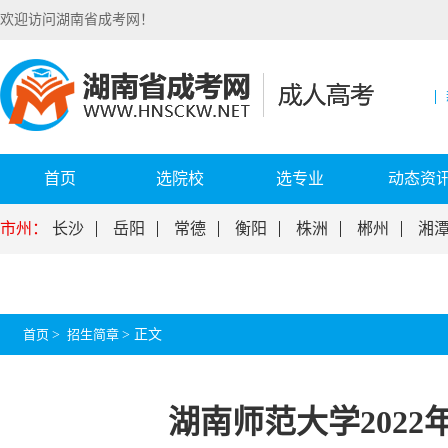
欢迎访问湖南省成考网！
首页
选院校
选专业
动态资
市州：
长沙
岳阳
常德
衡阳
株洲
郴州
湘
首页
>
招生简章
>
正文
湖南师范大学202