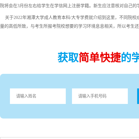
院将会在3月份左右给学生在学信网上注册学籍。新生应注意核对自己的
关于2022年湘潭大学成人教育本科/大专学费就介绍到这里，不同院
量的高低所致，与考生所报考院校想要的学习环境息息相关，所以考生还
获取
简单快捷
的