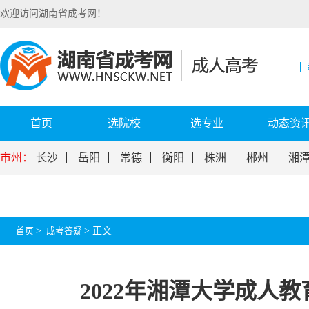
欢迎访问湖南省成考网！
首页
选院校
选专业
动态资
市州：
长沙
岳阳
常德
衡阳
株洲
郴州
湘
首页
>
成考答疑
>
正文
2022年湘潭大学成人