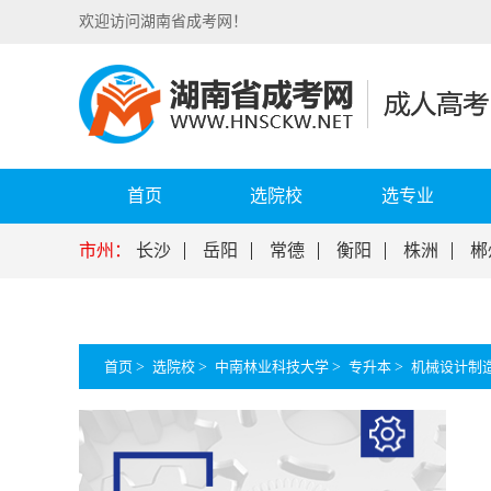
欢迎访问湖南省成考网！
首页
选院校
选专业
市州：
长沙
岳阳
常德
衡阳
株洲
郴
首页
>
选院校
>
中南林业科技大学
>
专升本
>
机械设计制