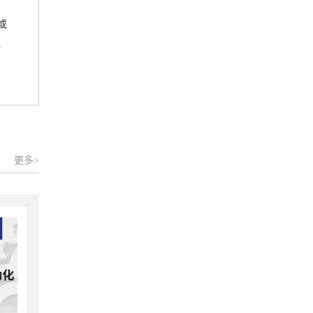
或
、
更多>