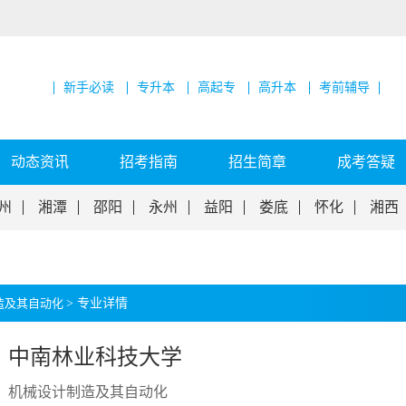
新手必读
专升本
高起专
高升本
考前辅导
动态资讯
招考指南
招生简章
成考答疑
州
湘潭
邵阳
永州
益阳
娄底
怀化
湘西
造及其自动化
>
专业详情
中南林业科技大学
机械设计制造及其自动化