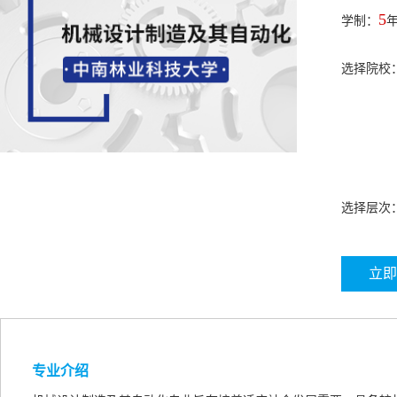
5
学制：
选择院校
选择层次
立即
专业介绍