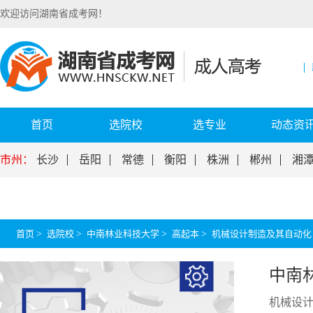
欢迎访问湖南省成考网！
首页
选院校
选专业
动态资
市州：
长沙
岳阳
常德
衡阳
株洲
郴州
湘
首页
>
选院校
>
中南林业科技大学
>
高起本
>
机械设计制造及其自动化
中南
机械设