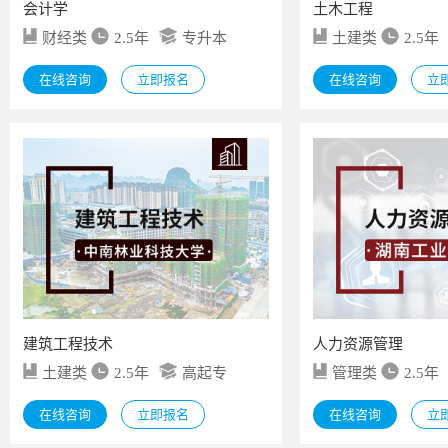
会计学
土木工程
财经类
2.5年
专升本
土建类
2.5年
在线咨询
立即报名
在线咨询
立
建筑工程技术
人力资源管理
土建类
2.5年
高起专
管理类
2.5年
在线咨询
立即报名
在线咨询
立