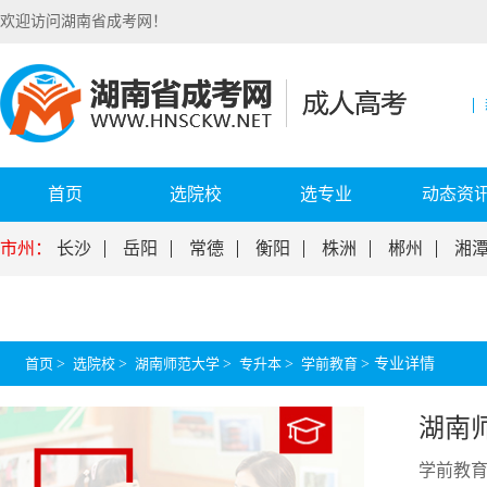
欢迎访问湖南省成考网！
首页
选院校
选专业
动态资
市州：
长沙
岳阳
常德
衡阳
株洲
郴州
湘
首页
>
选院校
>
湖南师范大学
>
专升本
>
学前教育
>
专业详情
湖南
学前教