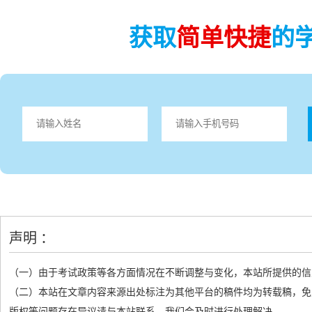
获取
简单快捷
的
声明 ：
（一）由于考试政策等各方面情况在不断调整与变化，本站所提供的信
（二）本站在文章内容来源出处标注为其他平台的稿件均为转载稿，免
版权等问题存在异议请与本站联系，我们会及时进行处理解决。