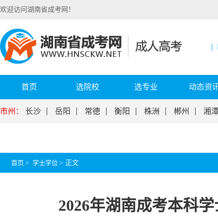
欢迎访问湖南省成考网！
首页
选院校
选专业
动态资
市州：
长沙
岳阳
常德
衡阳
株洲
郴州
湘
首页
>
学士学位
>
正文
2026年湖南成考本科