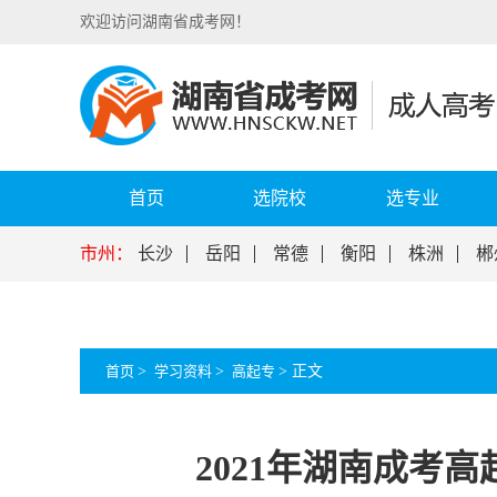
欢迎访问湖南省成考网！
首页
选院校
选专业
市州：
长沙
岳阳
常德
衡阳
株洲
郴
首页
>
学习资料
>
高起专
>
正文
2021年湖南成考