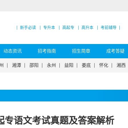
新手必读
专升本
高起专
高升本
考前辅导
动态资讯
招考指南
招生简章
成考答疑
州
湘潭
邵阳
永州
益阳
娄底
怀化
湘西
高起专语文考试真题及答案解析