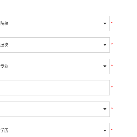
*
*
*
*
*
*