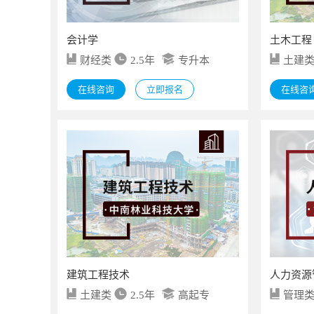
会计学
土木工程
财经类
2.5年
专升本
土建
在线咨询
立即报名
在线咨
建筑工程技术
人力资源
土建类
2.5年
高起专
管理