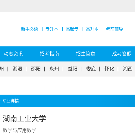
新手必读
专升本
高起专
高升本
考前辅导
动态资讯
招考指南
招生简章
成考答疑
州
湘潭
邵阳
永州
益阳
娄底
怀化
湘西
>
专业详情
湖南工业大学
数学与应用数学