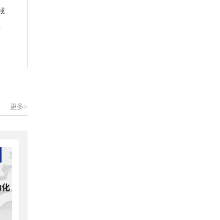
或
、
更多>