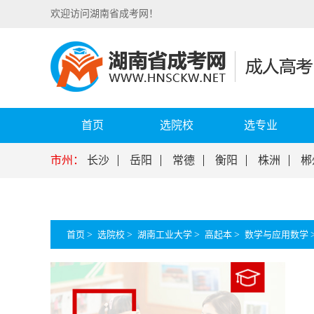
欢迎访问湖南省成考网！
首页
选院校
选专业
市州：
长沙
岳阳
常德
衡阳
株洲
郴
首页
>
选院校
>
湖南工业大学
>
高起本
>
数学与应用数学