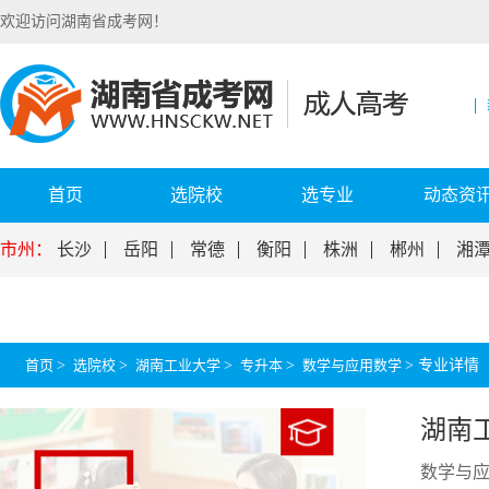
欢迎访问湖南省成考网！
首页
选院校
选专业
动态资
市州：
长沙
岳阳
常德
衡阳
株洲
郴州
湘
首页
>
选院校
>
湖南工业大学
>
专升本
>
数学与应用数学
>
专业详情
湖南
数学与