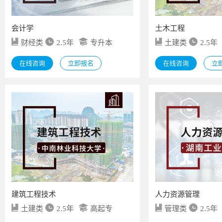
会计学
土木工程
财经类
2.5年
专升本
土建类
2.5年
在线咨询
立即报名
在线咨询
立
建筑工程技术
人力资源管理
土建类
2.5年
高起专
管理类
2.5年